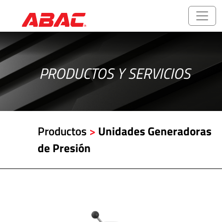
Catálogos
y
PRODUCTOS Y SERVICIOS
folletos
ABALOK/HPLOK
-
Productos
>
Unidades Generadoras
Uniones
para
de Presión
Tubos
Accesorios
Roscados
-
Rosca