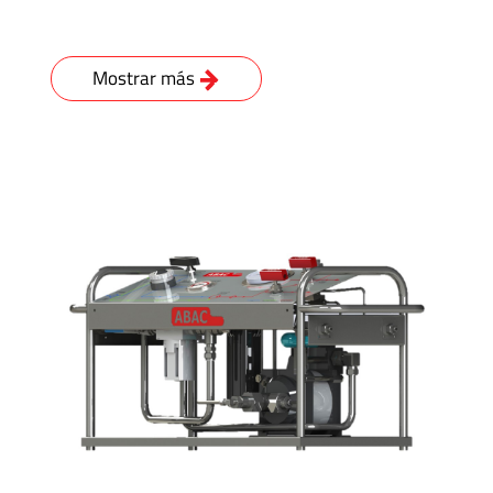
Accesorios
Unidades
Mostrar más
Generadoras
de
Presión
Válvulas
Esféricas
Válvulas
Manuales