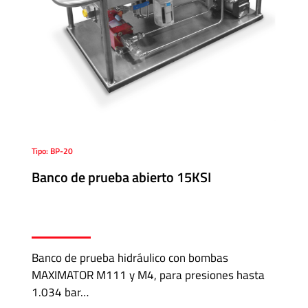
Media
y
Alta
Presión
-
Válvulas
y
Accesorios
Tipo: BP-20
O'BRIEN
Banco de prueba abierto 15KSI
-
Sistemas
de
Aislación
Banco de prueba hidráulico con bombas
MAXIMATOR M111 y M4, para presiones hasta
Tuberías
1.034 bar…
y