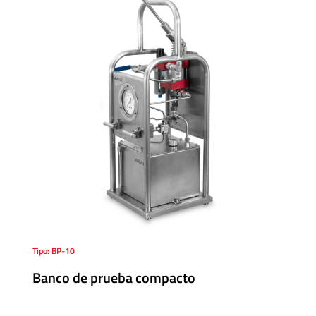
Cónica
Accesorios
Roscados
-
Unión
Cono-
Rosca
Control
de
Fluidos
GNC
Tipo: BP-10
/
Banco de prueba compacto
GNV