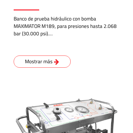
Mangueras
para
Alta
Banco de prueba hidráulico con bomba
Presión
MAXIMATOR M189, para presiones hasta 2.068
bar (30.000 psi).…
Manifolds
para
Instrumentación
Mostrar más
Media
y
Alta
Presión
-
Adaptadores
de
Roscas