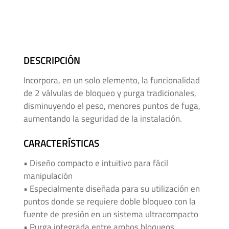
Mangueras
para
Alta
Presión
DESCRIPCIÓN
Manifolds
Incorpora, en un solo elemento, la funcionalidad
para
de 2 válvulas de bloqueo y purga tradicionales,
Instrumentación
disminuyendo el peso, menores puntos de fuga,
aumentando la seguridad de la instalación.
Media
y
CARACTERÍSTICAS
Alta
• Diseño compacto e intuitivo para fácil
Presión
manipulación
-
• Especialmente diseñada para su utilización en
Adaptadores
puntos donde se requiere doble bloqueo con la
de
fuente de presión en un sistema ultracompacto
Roscas
• Purga integrada entre ambos bloqueos,