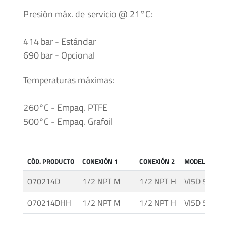
Accesorios
Presión máx. de servicio @ 21°C:
Unidades
414 bar - Estándar
Generadoras
690 bar - Opcional
de
Presión
Temperaturas máximas:
Válvulas
260°C - Empaq. PTFE
Esféricas
500°C - Empaq. Grafoil
Válvulas
Manuales
CÓD. PRODUCTO
CONEXIÓN 1
CONEXIÓN 2
MODELO
070214D
1/2 NPT M
1/2 NPT H
VI5D 50M IT
070214DHH
1/2 NPT M
1/2 NPT H
VI5D 50M IT