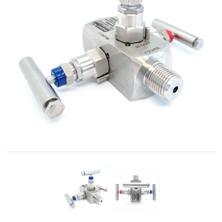
Cónica
Accesorios
Roscados
-
Unión
Cono-
Rosca
Control
de
Fluidos
GNC
/
GNV