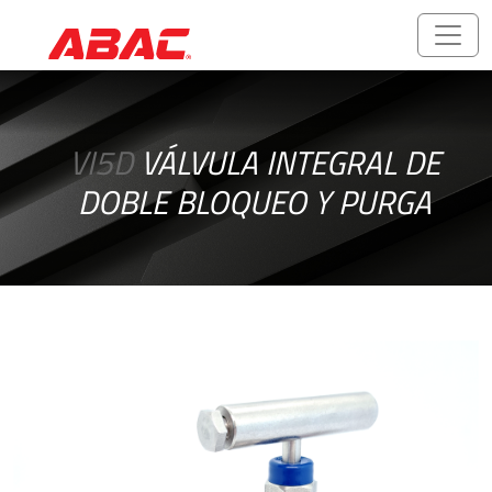
Catálogos
y
VI5D
VÁLVULA INTEGRAL DE
folletos
DOBLE BLOQUEO Y PURGA
ABALOK/HPLOK
-
Uniones
para
Tubos
Accesorios
Roscados
-
Rosca