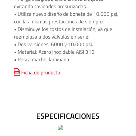
evitando cavidades presurizadas.
Media
• Utiliza nuevo diseño de bonete de 10.000 psi,
y
con las mismas prestaciones de siempre.
Alta
• Disminuye los costos de instalación, ya que
Presión
reemplaza a dos válvulas en serie.
-
• Dos versiones, 6000 y 10.000 psi.
Válvulas
• Material: Acero Inoxidable AISI 316
y
• Rosca macho, laminada.
Accesorios
Ficha de producto
O'BRIEN
-
Sistemas
de
Aislación
ESPECIFICACIONES
Tuberías
y