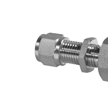
·
Válvulas
Esféricas
de
2
Vías
·
Válvula
de
Carga
para
GNC
·
Accesorios
para
GNC
·
Uniones