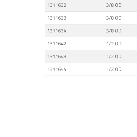
1311632
3/8 OD
de
Aislación
1311633
3/8 OD
·
Válvulas
1311634
3/8 OD
y
1311642
1/2 OD
Accesorios
de
1311643
1/2 OD
Media
y
1311644
1/2 OD
Alta
Presión
·
Tecnología
de
Alta
Presión
·
Bombas