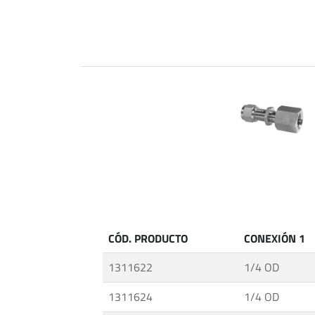
para
Tubos
ABALOK
·
Conectores
Métricos
ABALOK
·
Accesorios
Roscados
·
Accesorios
para
CÓD. PRODUCTO
CONEXIÓN 1
Control
de
1311622
1/4 OD
Fluidos
·
1311624
1/4 OD
Sistemas