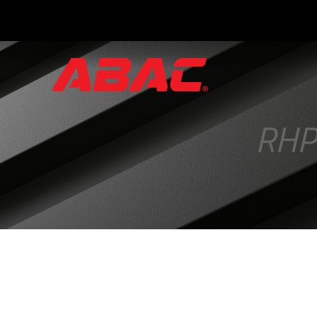
Catálogos
y
folletos
RHP
·
Tríptico
ABAC
·
Válvulas
Manuales
·
Manifolds
para
Instrumentos