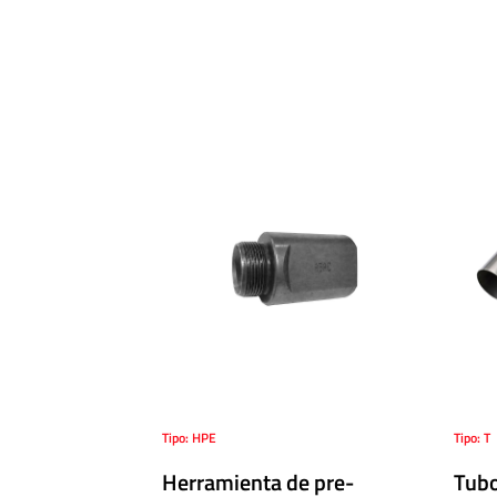
MAXIMATOR®
·
Conexiones
para
Tubos
y
Cañerías
·
Mangueras
para
Ultra
Alta
Presión
·
Banco
Tipo: HPE
Tipo: T
de
calibración
Herramienta de pre-
Tubo