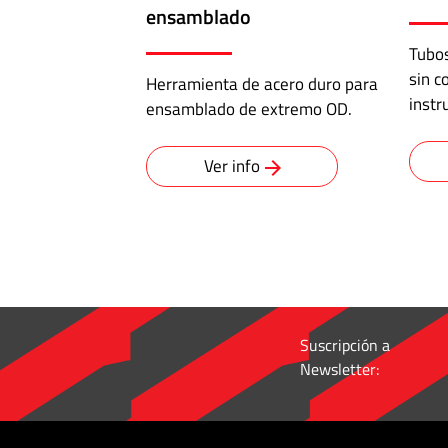
ABALOK/HPLOK
ensamblado
-
Uniones
Tubos
para
sin c
Herramienta de acero duro para
Tubos
instr
ensamblado de extremo OD.
·
Ver info
Conectores
a
doble
virola
para
10.000
psi
Suscripción a
·
Newsletter:
Adaptador
brida
a