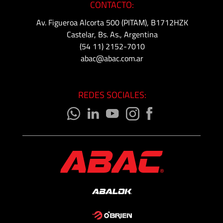
CONTACTO:
Media
Av. Figueroa Alcorta 500 (PITAM), B1712HZK
y
Castelar, Bs. As., Argentina
Alta
(54 11) 2152-7010
Presión
abac@abac.com.ar
-
Válvulas
y
REDES SOCIALES:
Accesorios
O'BRIEN
-
Sistemas
de
Aislación
Tuberías
y