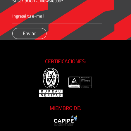
Suscripción a Newsletter:
Cónica
Accesorios
Roscados
-
Unión
Cono-
Rosca
CERTIFICACIONES:
Control
de
Fluidos
GNC
MIEMBRO DE:
/
GNV