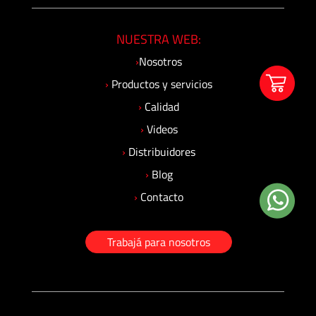
Mangueras
para
NUESTRA WEB:
Alta
Presión
›
Nosotros
›
Productos y servicios
Manifolds
›
Calidad
para
›
Videos
Instrumentación
›
Distribuidores
›
Blog
Media
y
›
Contacto
Alta
Presión
Trabajá para nosotros
-
Adaptadores
de
Roscas