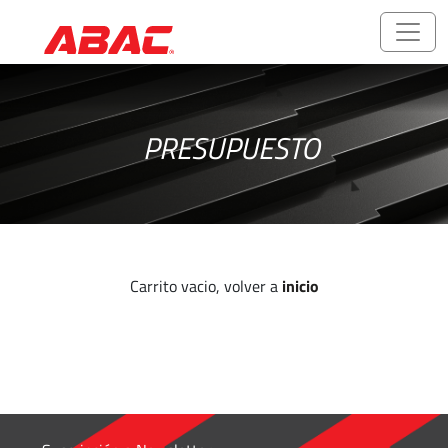
Catálogos
y
PRESUPUESTO
folletos
ABALOK/HPLOK
-
Uniones
para
Carrito vacio, volver a
inicio
Tubos
Accesorios
Roscados
-
Rosca