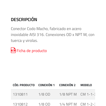
Mangueras
para
Alta
DESCRIPCIÓN
Presión
Conector Codo Macho, fabricado en acero
Manifolds
inoxidable AISI 316. Conexiones OD x NPT M, con
para
tuerca y virolas.
Instrumentación
Ficha de producto
Media
y
Alta
Presión
-
CÓD. PRODUCTO
CONEXIÓN 1
CONEXIÓN 2
MODELO
P
Adaptadores
de
1310811
1/8 OD
1/8 NPT M
CM 1-1-316
Roscas
1310812
1/8 OD
1/4 NPT M
CM 1-2-316