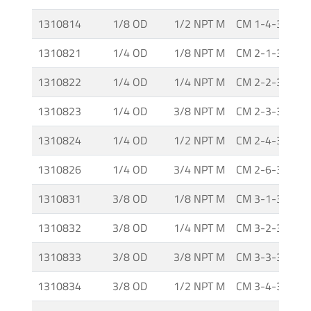
Media
1310814
1/8 OD
1/2 NPT M
CM 1-4-316
y
Alta
1310821
1/4 OD
1/8 NPT M
CM 2-1-316
Presión
1310822
1/4 OD
1/4 NPT M
CM 2-2-316
-
Válvulas
1310823
1/4 OD
3/8 NPT M
CM 2-3-316
y
Accesorios
1310824
1/4 OD
1/2 NPT M
CM 2-4-316
1310826
1/4 OD
3/4 NPT M
CM 2-6-316
O'BRIEN
-
1310831
3/8 OD
1/8 NPT M
CM 3-1-316
Sistemas
de
1310832
3/8 OD
1/4 NPT M
CM 3-2-316
Aislación
1310833
3/8 OD
3/8 NPT M
CM 3-3-316
Tuberías
1310834
3/8 OD
1/2 NPT M
CM 3-4-316
y