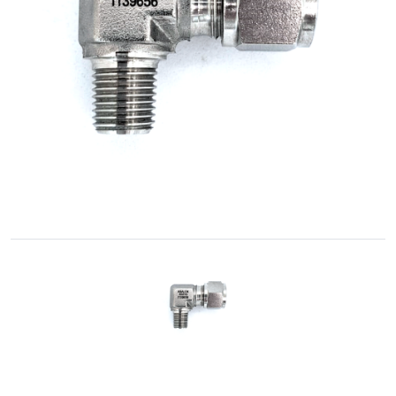
Cónica
Accesorios
Roscados
-
Unión
Cono-
Rosca
Control
de
Fluidos
GNC
/
GNV