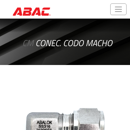
Catálogos
y
CM
CONEC. CODO MACHO
folletos
ABALOK/HPLOK
-
Uniones
para
Tubos
Accesorios
Roscados
-
Rosca