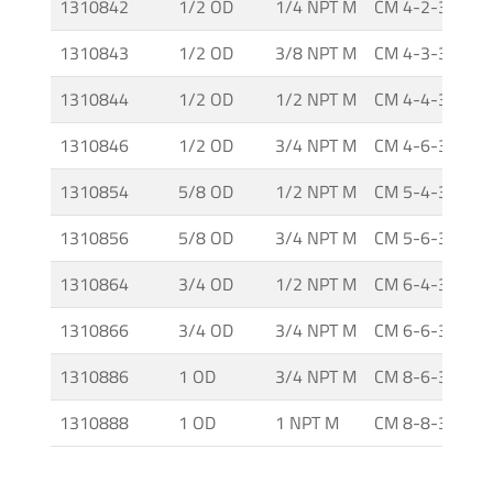
1310842
1/2 OD
1/4 NPT M
CM 4-2-316
Accesorios
1310843
1/2 OD
3/8 NPT M
CM 4-3-316
Unidades
Generadoras
1310844
1/2 OD
1/2 NPT M
CM 4-4-316
de
1310846
1/2 OD
3/4 NPT M
CM 4-6-316
Presión
1310854
5/8 OD
1/2 NPT M
CM 5-4-316
Válvulas
1310856
5/8 OD
3/4 NPT M
CM 5-6-316
Esféricas
1310864
3/4 OD
1/2 NPT M
CM 6-4-316
Válvulas
1310866
3/4 OD
3/4 NPT M
CM 6-6-316
Manuales
1310886
1 OD
3/4 NPT M
CM 8-6-316
1310888
1 OD
1 NPT M
CM 8-8-316