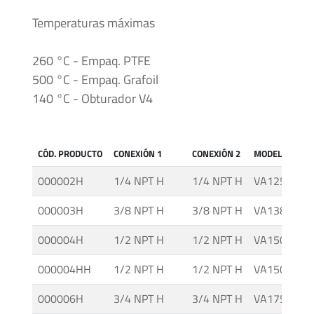
Accesorios
Temperaturas máximas
Unidades
260 °C - Empaq. PTFE
Generadoras
500 °C - Empaq. Grafoil
de
Presión
140 °C - Obturador V4
Válvulas
Esféricas
CÓD. PRODUCTO
CONEXIÓN 1
CONEXIÓN 2
MODELO
000002H
1/4 NPT H
1/4 NPT H
VA125 CT
Válvulas
000003H
3/8 NPT H
3/8 NPT H
VA138 CT
Manuales
000004H
1/2 NPT H
1/2 NPT H
VA150 CT
000004HH
1/2 NPT H
1/2 NPT H
VA150 CT-H
000006H
3/4 NPT H
3/4 NPT H
VA175 CT