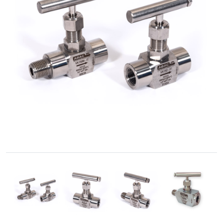
Cónica
Accesorios
Roscados
-
Unión
Cono-
Rosca
Control
de
Fluidos
GNC
/
GNV