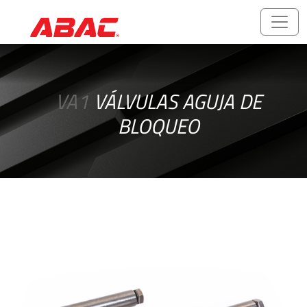
Catálogos
y
VA1
VÁLVULAS AGUJA DE
folletos
BLOQUEO
ABALOK/HPLOK
-
Uniones
para
Tubos
Accesorios
Roscados
-
Rosca