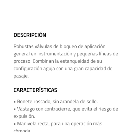
Mangueras
para
Alta
Presión
DESCRIPCIÓN
Manifolds
Robustas válvulas de bloqueo de aplicación
para
general en instrumentación y pequeñas líneas de
Instrumentación
proceso. Combinan la estanqueidad de su
configuración aguja con una gran capacidad de
Media
pasaje.
y
Alta
CARACTERÍSTICAS
Presión
• Bonete roscado, sin arandela de sello.
-
• Vástago con contracierre, que evita el riesgo de
Adaptadores
expulsión.
de
• Manivela recta, para una operación más
Roscas
cómoda.