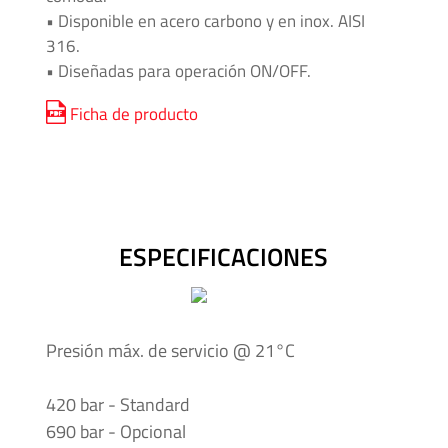
• Disponible en acero carbono y en inox. AISI
Media
316.
y
• Diseñadas para operación ON/OFF.
Alta
Presión
Ficha de producto
-
Válvulas
y
Accesorios
ESPECIFICACIONES
O'BRIEN
-
Sistemas
de
Presión máx. de servicio @ 21°C
Aislación
420 bar - Standard
Tuberías
690 bar - Opcional
y