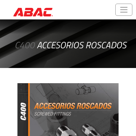
Catálogos
y
C400
ACCESORIOS ROSCADOS
folletos
ABALOK/HPLOK
-
Uniones
para
Tubos
Accesorios
Roscados
-
Rosca