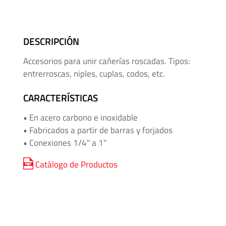
Mangueras
para
Alta
DESCRIPCIÓN
Presión
Accesorios para unir cañerías roscadas. Tipos:
Manifolds
entrerroscas, niples, cuplas, codos, etc.
para
CARACTERÍSTICAS
Instrumentación
• En acero carbono e inoxidable
Media
• Fabricados a partir de barras y forjados
y
• Conexiones 1/4" a 1"
Alta
Presión
Catálogo de Productos
-
Adaptadores
de
Roscas