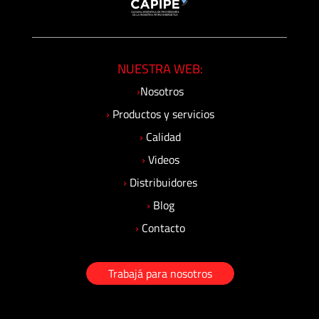
Accesorios
Unidades
Generadoras
NUESTRA WEB:
de
›
Nosotros
Presión
›
Productos y servicios
›
Calidad
Válvulas
Esféricas
›
Videos
›
Distribuidores
Válvulas
›
Blog
Manuales
›
Contacto
Trabajá para nosotros