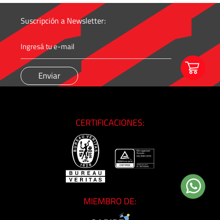
Media
Suscripción a Newsletter:
y
Alta
Presión
-
Válvulas
y
Accesorios
CERTIFICACIONES:
O'BRIEN
-
Sistemas
de
Aislación
Tuberías
MIEMBRO DE:
y