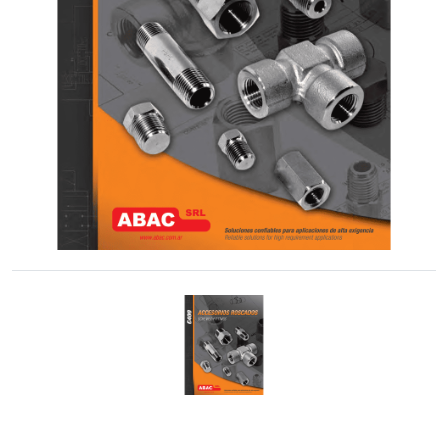
Cónica
Accesorios
Roscados
-
Unión
Cono-
Rosca
Control
de
Fluidos
GNC
/
GNV