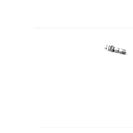
para
Tubos
ABALOK
·
Conectores
Métricos
ABALOK
·
Accesorios
Roscados
·
Accesorios
para
Control
de
Fluidos
·
Sistemas