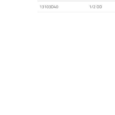
MAXIMATOR®
13103D40
1/2 OD
·
Conexiones
para
Tubos
y
Cañerías
·
Mangueras
para
Ultra
Alta
Presión
·
Banco
de
calibración