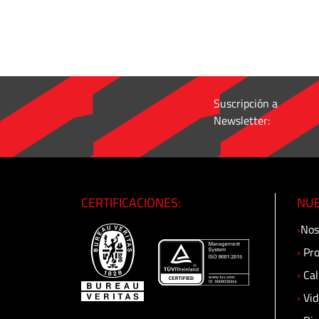
tubo
·
Recto
Macho
·
Recto
Suscripción a
Macho
Newsletter:
Pasachapa
·
Recto
Macho
CERTIFICACIONES:
NUE
con
Arosello
›
Nos
·
›
Pro
Conec.
›
Cal
Codo
Macho
›
Vid
·