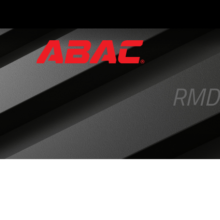
Catálogos
y
folletos
RMD
·
Tríptico
ABAC
·
Válvulas
Manuales
·
Manifolds
para
Instrumentos