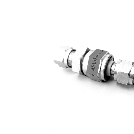
·
Válvulas
Esféricas
de
2
Vías
·
Válvula
de
Carga
para
GNC
·
Accesorios
para
GNC
·
Uniones