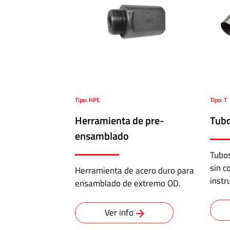
ABALOK/HPLOK
-
Uniones
para
Tubos
·
Conectores
Tipo: HPE
Tipo: T
a
Herramienta de pre-
Tubo
doble
virola
ensamblado
para
Tubos
10.000
sin c
Herramienta de acero duro para
psi
instr
ensamblado de extremo OD.
·
Adaptador
brida
Ver info
a