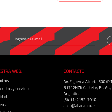
STRA WEB:
CONTACTO:
otros
Av. Figueroa Alcorta 500 (PI
B1712HZK Castelar, Bs. As.,
ductos y servicios
Argentina
idad
(54 11) 2152-7010
eos
abac@abac.com.ar