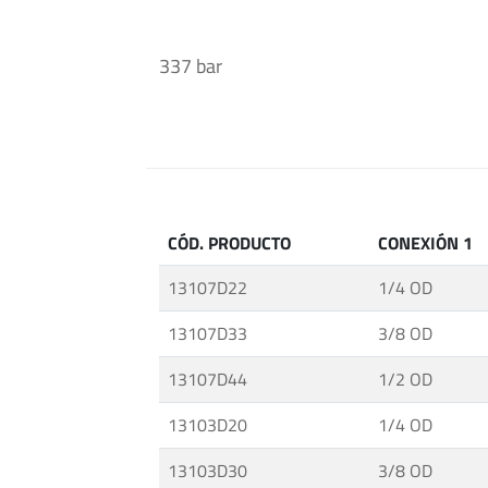
de
Aislación
337 bar
·
Válvulas
y
Accesorios
de
Media
y
CÓD. PRODUCTO
CONEXIÓN 1
Alta
13107D22
1/4 OD
Presión
·
13107D33
3/8 OD
Tecnología
de
13107D44
1/2 OD
Alta
13103D20
1/4 OD
Presión
·
13103D30
3/8 OD
Bombas