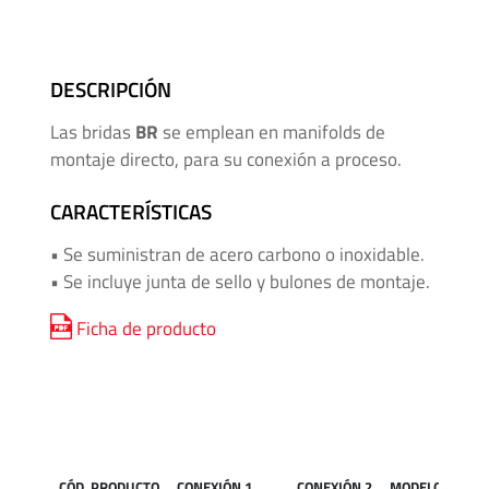
Mangueras
para
Alta
DESCRIPCIÓN
Presión
Las bridas
BR
se emplean en manifolds de
Manifolds
montaje directo, para su conexión a proceso.
para
CARACTERÍSTICAS
Instrumentación
• Se suministran de acero carbono o inoxidable.
Media
• Se incluye junta de sello y bulones de montaje.
y
Alta
Ficha de producto
Presión
-
Adaptadores
de
Roscas
CÓD. PRODUCTO
CONEXIÓN 1
CONEXIÓN 2
MODELO
P. 