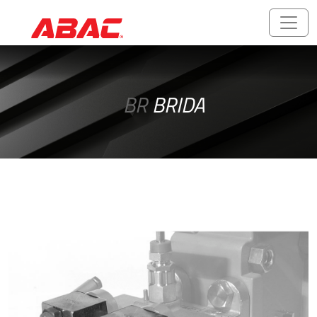
Catálogos
y
BR
BRIDA
folletos
ABALOK/HPLOK
-
Uniones
para
Tubos
Accesorios
Roscados
-
Rosca