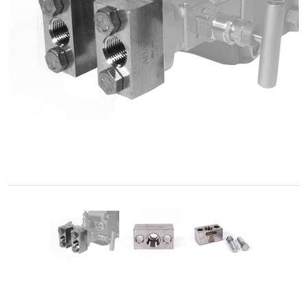
Cónica
Accesorios
Roscados
-
Unión
Cono-
Rosca
Control
de
Fluidos
GNC
/
GNV