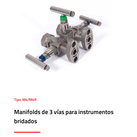
Accesorios
Unidades
Generadoras
de
Presión
Válvulas
Esféricas
Válvulas
Manuales
Tipo: M4/M4R
Manifolds de 3 vías para instrumentos
bridados