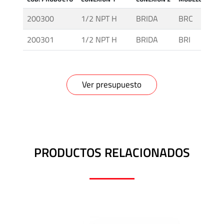
Media
200300
1/2 NPT H
BRIDA
BRC
y
Alta
200301
1/2 NPT H
BRIDA
BRI
Presión
-
Válvulas
Ver presupuesto
y
Accesorios
O'BRIEN
-
PRODUCTOS RELACIONADOS
Sistemas
de
Aislación
Tuberías
y