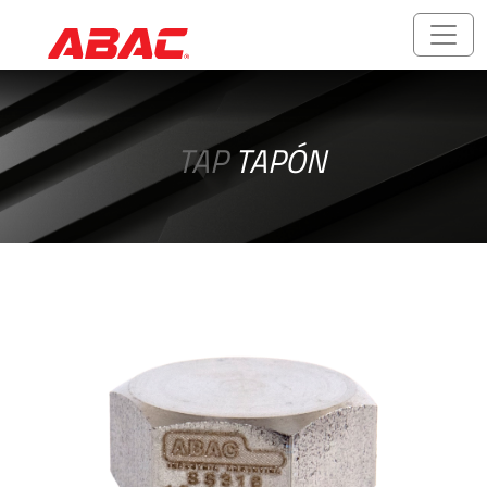
Catálogos
y
TAP
TAPÓN
folletos
ABALOK/HPLOK
-
Uniones
para
Tubos
Accesorios
Roscados
-
Rosca