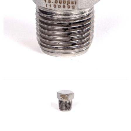
Cónica
Accesorios
Roscados
-
Unión
Cono-
Rosca
Control
de
Fluidos
GNC
/
GNV