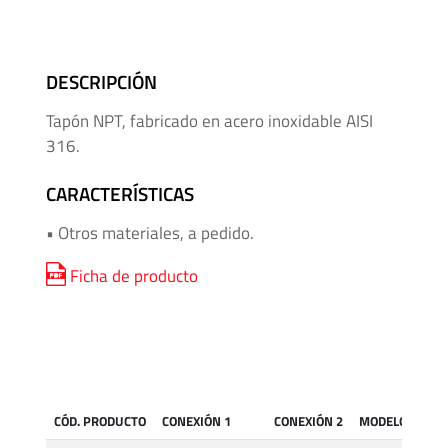
Mangueras
para
Alta
DESCRIPCIÓN
Presión
Tapón NPT, fabricado en acero inoxidable AISI
Manifolds
316.
para
CARACTERÍSTICAS
Instrumentación
• Otros materiales, a pedido.
Media
y
Ficha de producto
Alta
Presión
-
Adaptadores
de
Roscas
CÓD. PRODUCTO
CONEXIÓN 1
CONEXIÓN 2
MODELO