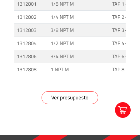
1312801
1/8 NPT M
TAP 1-316
Media
y
1312802
1/4 NPT M
TAP 2-316
Alta
1312803
3/8 NPT M
TAP 3-316
Presión
-
1312804
1/2 NPT M
TAP 4-316
Válvulas
y
1312806
3/4 NPT M
TAP 6-316
Accesorios
1312808
1 NPT M
TAP 8-316
O'BRIEN
-
Sistemas
Ver presupuesto
de
Aislación
Tuberías
y