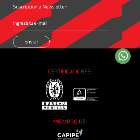
Accesorios
Suscripción a Newsletter:
Unidades
Generadoras
de
Presión
Válvulas
Esféricas
CERTIFICACIONES:
Válvulas
Manuales
MIEMBRO DE: