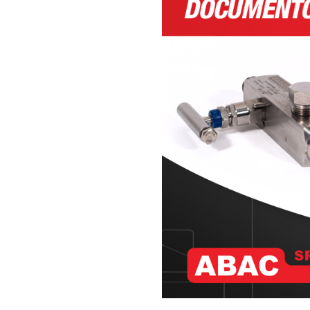
·
Válvulas
Esféricas
de
2
Vías
·
Válvula
de
Carga
para
GNC
·
Accesorios
para
GNC
·
Uniones