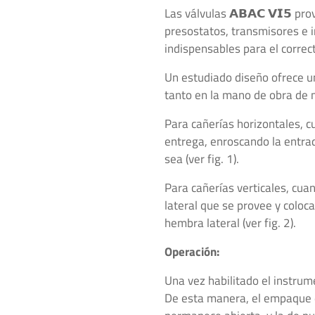
Las válvulas 𝗔𝗕𝗔𝗖 𝗩𝗜𝟱 
para
presostatos, transmisores e i
Tubos
indispensables para el correc
ABALOK
·
Un estudiado diseño ofrece u
Conectores
tanto en la mano de obra de m
Métricos
ABALOK
Para cañerías horizontales, c
·
entrega, enroscando la entra
Accesorios
sea (ver fig. 1).
Roscados
Para cañerías verticales, cua
·
lateral que se provee y coloc
Accesorios
hembra lateral (ver fig. 2).
para
Control
Operación:
de
Fluidos
Una vez habilitado el instrum
·
De esta manera, el empaque de
Sistemas