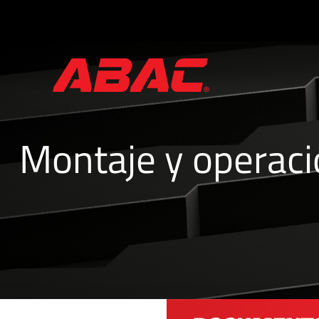
Catálogos
y
folletos
Montaje y operaci
·
Tríptico
ABAC
·
Válvulas
Manuales
·
Manifolds
para
Instrumentos