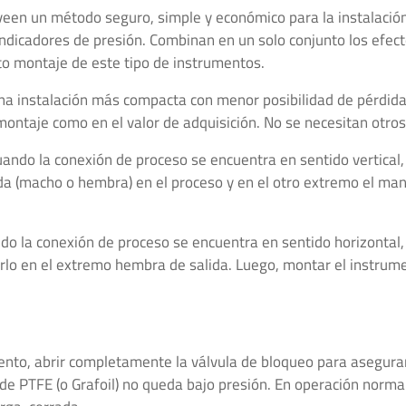
proveen un método seguro, simple y económico para la instalac
ndicadores de presión. Combinan en un solo conjunto los efec
to montaje de este tipo de instrumentos.
na instalación más compacta con menor posibilidad de pérdidas
ontaje como en el valor de adquisición. No se necesitan otros
uando la conexión de proceso se encuentra en sentido vertical,
da (macho o hembra) en el proceso y en el otro extremo el ma
ndo la conexión de proceso se encuentra en sentido horizontal,
arlo en el extremo hembra de salida. Luego, montar el instrum
ento, abrir completamente la válvula de bloqueo para asegurar 
 PTFE (o Grafoil) no queda bajo presión. En operación normal