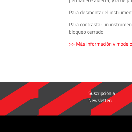
permanece abierta, y la de pu
de
Para desmontar el instrumento 
Aislación
·
Para contrastar un instrument
Válvulas
bloqueo cerrado.
y
Accesorios
>> Más información y model
de
Media
y
Alta
Presión
·
Suscripción a
Tecnología
Newsletter:
de
Alta
Presión
·
Bombas