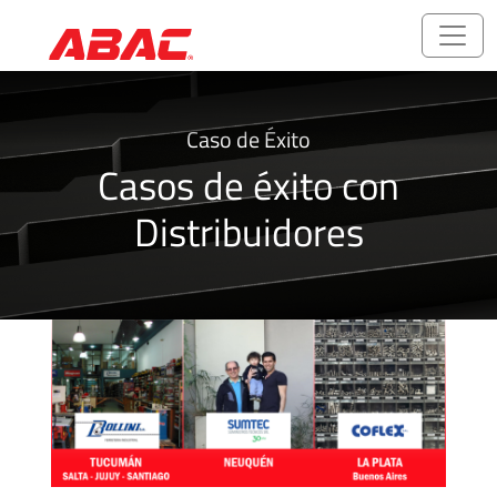
Catálogos
Caso de Éxito
y
Casos de éxito con
folletos
Distribuidores
ABALOK/HPLOK
-
Uniones
para
Tubos
Accesorios
Roscados
-
Rosca