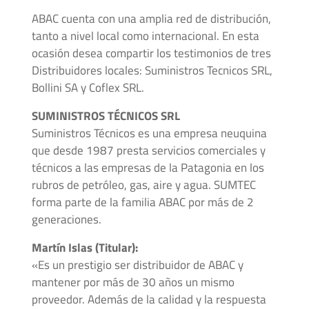
Cónica
ABAC cuenta con una amplia red de distribución,
tanto a nivel local como internacional. En esta
Accesorios
ocasión desea compartir los testimonios de tres
Roscados
Distribuidores locales: Suministros Tecnicos SRL,
-
Bollini SA y Coflex SRL.
Unión
SUMINISTROS TÉCNICOS SRL
Cono-
Rosca
Suministros Técnicos es una empresa neuquina
que desde 1987 presta servicios comerciales y
técnicos a las empresas de la Patagonia en los
Control
rubros de petróleo, gas, aire y agua. SUMTEC
de
forma parte de la familia ABAC por más de 2
Fluidos
generaciones.
GNC
Martín Islas (Titular):
/
«Es un prestigio ser distribuidor de ABAC y
GNV
mantener por más de 30 años un mismo
proveedor. Además de la calidad y la respuesta