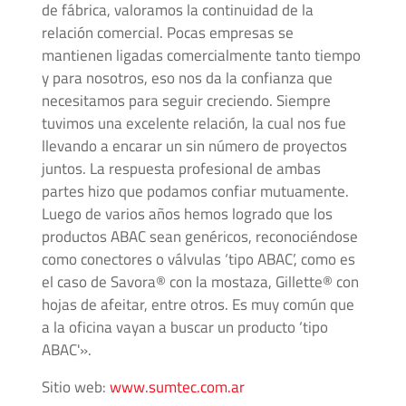
de fábrica, valoramos la continuidad de la
Mangueras
relación comercial. Pocas empresas se
para
mantienen ligadas comercialmente tanto tiempo
Alta
y para nosotros, eso nos da la confianza que
Presión
necesitamos para seguir creciendo. Siempre
tuvimos una excelente relación, la cual nos fue
Manifolds
llevando a encarar un sin número de proyectos
para
juntos. La respuesta profesional de ambas
Instrumentación
partes hizo que podamos confiar mutuamente.
Luego de varios años hemos logrado que los
Media
productos ABAC sean genéricos, reconociéndose
y
como conectores o válvulas ‘tipo ABAC’, como es
Alta
el caso de Savora® con la mostaza, Gillette® con
Presión
hojas de afeitar, entre otros. Es muy común que
-
a la oficina vayan a buscar un producto ‘tipo
Adaptadores
ABAC'».
de
Roscas
Sitio web:
www.sumtec.com.ar