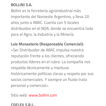
BOLLINI S.A.
Media
Bollini es la ferretería agroindustrial más
y
importante del Noroeste Argentino, y lleva 20
Alta
años junto a ABAC. Cuenta con 5 locales
Presión
distribuidos en el NOA, donde se encuentra todo
-
para el Agro, la Industria y la Minería.
Válvulas
y
Luis Monasterio (Responsable Comercial):
Accesorios
«Ser Distribuidor de ABAC impulsa nuestra
reputación frente a los clientes, ofreciendo
O'BRIEN
productos líderes en el rubro. La compañía nos
-
respalda técnicamente y mantuvo
Sistemas
históricamente políticas claras y respeto por sus
de
socios comerciales. Y siempre un fluido trato
Aislación
personal y comercial».
Sitio web:
www.bollini.com
Tuberías
y
COFLEX S.R.L.