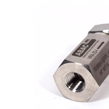
·
Válvulas
de
esfera
de
2
vias
·
Válvula
de
abastecimento
para
GNV
·
Acessórios
para
GNV
·