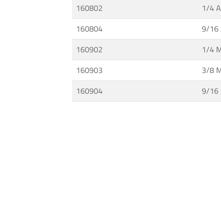
160802
1/4 
Sistemas
de
160804
9/16
Isolamento
·
160902
1/4 
Válvulas
160903
3/8 
e
Acessórios
160904
9/16
de
Média
e
Alta
Pressão
·
Tecnologia
de
Alta
Pressão
·