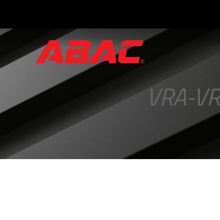
Catálogos
e
Folhetos
VRA-V
·
Tríptico
ABAC
·
Válvulas
Manuais
·
Manifolds
para
Instrumentos