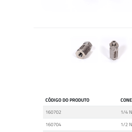
Conexões
para
Tubos
ABALOK
·
Conectores
Métricos
ABALOK
·
Acessórios
Roscados
·
Acessórios
CÓDIGO DO PRODUTO
CONE
para
Controle
160702
1/4 
de
Fluidos
160704
1/2 
·