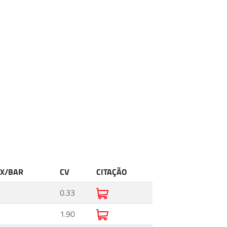
ÁX/BAR
CV
CITAÇÃO
0.33
1.90