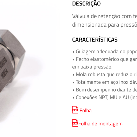
DESCRIÇÃO
Válvula de retenção com f
dimensionada para pressõe
CARACTERÍSTICAS
• Guiagem adequada do popet
• Fecho elastomérico que g
em baixa pressão.
• Mola robusta que reduz o ri
• Totalmente em aço inoxidáv
• Bom desempenho diante de 
• Conexões NPT, MU e AU (inclu
Folha
Folha de montagem