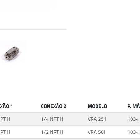
XÃO 1
CONEXÃO 2
MODELO
P. M
NPT H
1/4 NPT H
VRA 25 I
1034
NPT H
1/2 NPT H
VRA 50I
1034