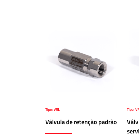
Bombas
MAXIMATOR®
·
Conexões
para
Tubos
e
Canos
·
Mangueiras
para
Ultra
Alta
Pressão
Tipo: VRL
Tipo: V
ABALOK/HPLOK
Válvula de retenção padrão
Válv
-
serv
Conexões