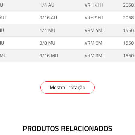
AU
1/4 AU
VRH 4H I
2068
 AU
9/16 AU
VRH 9H I
2068
MU
1/4 MU
VRM 4M I
1550
MU
3/8 MU
VRM 6M I
1550
 MU
9/16 MU
VRM 9M I
1550
Mostrar cotação
PRODUTOS RELACIONADOS