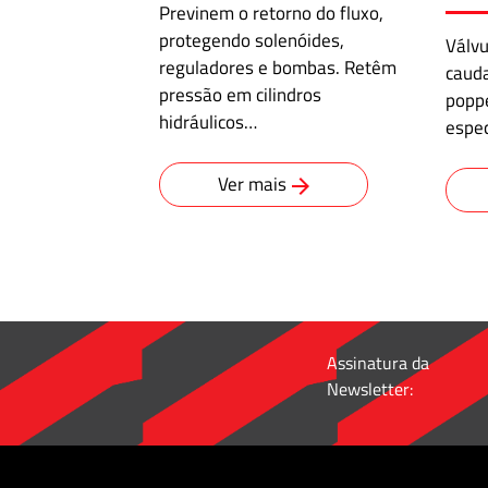
para
Previnem o retorno do fluxo,
Tubos
protegendo solenóides,
Válvu
reguladores e bombas. Retêm
caud
·
pressão em cilindros
poppe
Conectores
hidráulicos…
espe
de
dupla
Ver mais
anilha
para
10.000
psi
·
Adaptador
Assinatura da
de
Newsletter:
flange
para
tubo
·