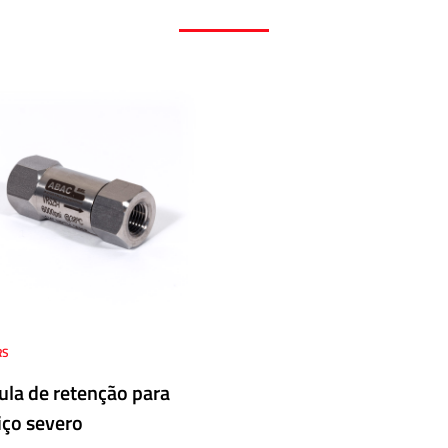
RS
ula de retenção para
iço severo