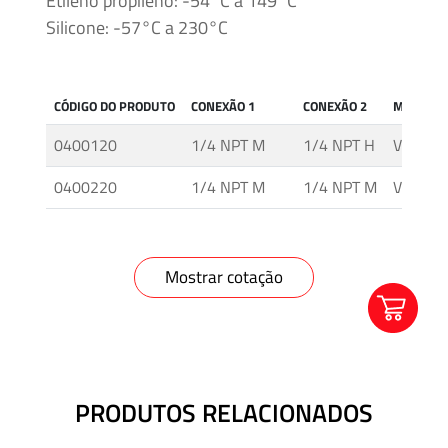
Etileno propileno: -54°C a 149°C
Silicone: -57°C a 230°C
CÓDIGO DO PRODUTO
CONEXÃO 1
CONEXÃO 2
MODELO
0400120
1/4 NPT M
1/4 NPT H
VTM25M
0400220
1/4 NPT M
1/4 NPT M
VTM25M
Mostrar cotação
PRODUTOS RELACIONADOS