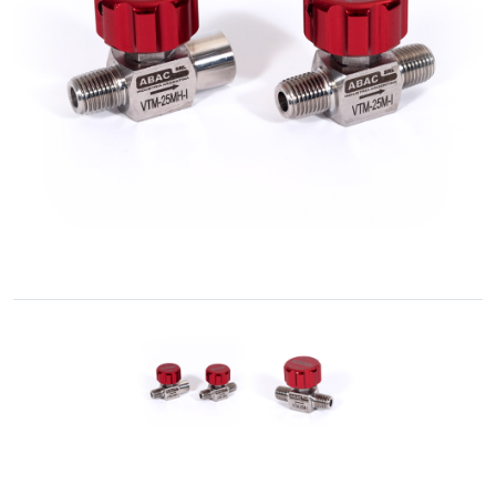
Cônica
Acessórios
Rosqueados
–
União
Cone-
Rosca
Controle
de
fluidos
GNC
/
GNV