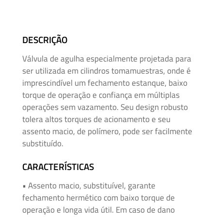
Mangueiras
para
Alta
DESCRIÇÃO
Pressão
Válvula de agulha especialmente projetada para
Manifolds
ser utilizada em cilindros tomamuestras, onde é
para
imprescindível um fechamento estanque, baixo
Instrumentação
torque de operação e confiança em múltiplas
operações sem vazamento. Seu design robusto
tolera altos torques de acionamento e seu
Média
assento macio, de polímero, pode ser facilmente
e
substituído.
Alta
Pressão
CARACTERÍSTICAS
–
Adaptadores
• Assento macio, substituível, garante
de
fechamento hermético com baixo torque de
Rosca
operação e longa vida útil. Em caso de dano