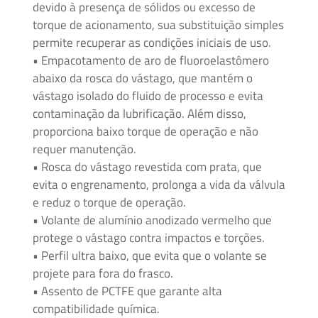
devido à presença de sólidos ou excesso de
Mídia
torque de acionamento, sua substituição simples
e
permite recuperar as condições iniciais de uso.
Alta
• Empacotamento de aro de fluoroelastômero
Pressão
abaixo da rosca do vástago, que mantém o
–
vástago isolado do fluido de processo e evita
Válvulas
contaminação da lubrificação. Além disso,
e
proporciona baixo torque de operação e não
Acessórios
requer manutenção.
• Rosca do vástago revestida com prata, que
O'BRIEN
evita o engrenamento, prolonga a vida da válvula
–
e reduz o torque de operação.
Sistemas
• Volante de alumínio anodizado vermelho que
de
protege o vástago contra impactos e torções.
Isolamento
• Perfil ultra baixo, que evita que o volante se
projete para fora do frasco.
Tubos
• Assento de PCTFE que garante alta
e
compatibilidade química.