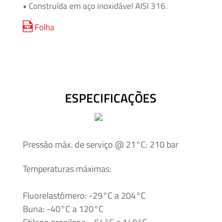
Acessórios
• Construída em aço inoxidável AISI 316.
Folha
Unidades
Geradoras
de
Pressão
ESPECIFICAÇÕES
Válvulas
de
esfera
Pressão máx. de serviço @ 21°C: 210 bar
Válvulas
Manuais
Temperaturas máximas:
Fluorelastômero: -29°C a 204°C
Buna: -40°C a 120°C