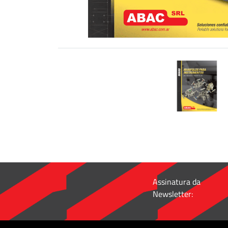
Conexões
para
Tubos
ABALOK
·
Conectores
Métricos
ABALOK
·
Acessórios
Roscados
·
Acessórios
para
Assinatura da
Controle
Newsletter:
de
Fluidos
·