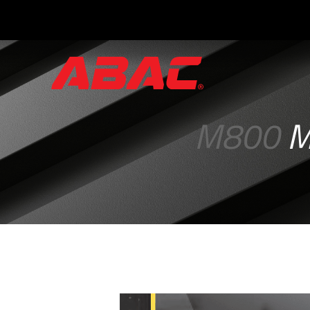
Catálogos
e
Folhetos
M800
M
·
Tríptico
ABAC
·
Válvulas
Manuais
·
Manifolds
para
Instrumentos