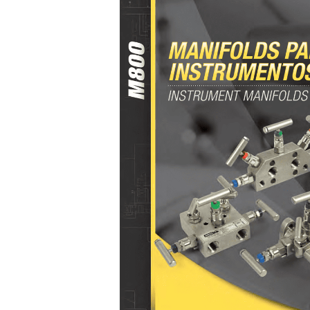
·
Válvulas
de
esfera
de
2
vias
·
Válvula
de
abastecimento
para
GNV
·
Acessórios
para
GNV
·