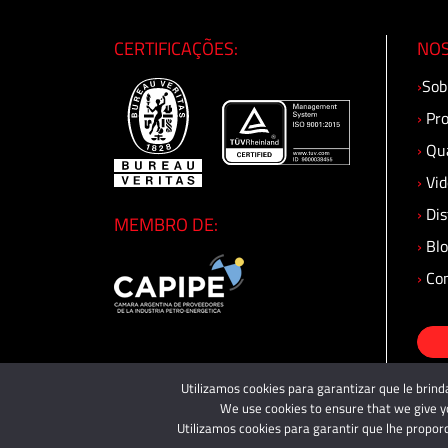
Sistemas
de
CERTIFICAÇÕES:
NOS
Isolamento
›
Sob
·
›
Pro
Válvulas
e
›
Qua
Acessórios
›
Vid
de
›
Dis
Média
MEMBRO DE:
e
›
Blo
Alta
›
Con
Pressão
·
Tecnologia
de
Utilizamos cookies para garantizar que le brind
Alta
We use cookies to ensure that we give yo
Pressão
Utilizamos cookies para garantir que lhe proporc
·