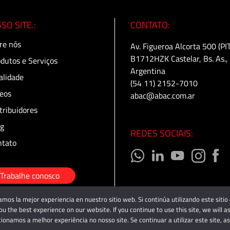
SO SITE.:
CONTATO:
re nós
Av. Figueroa Alcorta 500 (PI
B1712HZK Castelar, Bs. As.,
dutos e Serviços
Argentina
lidade
(54 11) 2152-7010
eos
abac@abac.com.ar
tribuidores
g
REDES SOCIAIS:
tato
Trabalhe conosco
amos la mejor experiencia en nuestro sitio web. Si continúa utilizando este siti
u the best experience on our website. If you continue to use this site, we will a
ionamos a melhor experiência no nosso site. Se continuar a utilizar este site, 
Español
English
Português