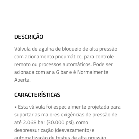
Mangueiras
para
Alta
Pressão
DESCRIÇÃO
Manifolds
Válvula de agulha de bloqueio de alta pressão
para
com acionamento pneumático, para controle
Instrumentação
remoto ou processos automáticos. Pode ser
acionada com ar a 6 bar e é Normalmente
Média
Aberta.
e
Alta
CARACTERÍSTICAS
Pressão
• Esta válvula foi especialmente projetada para
–
suportar as maiores exigências de pressão de
Adaptadores
até 2.068 bar (30.000 psi), como
de
despressurização (desvazamento) e
Rosca
automatização de testes de alta pressão.