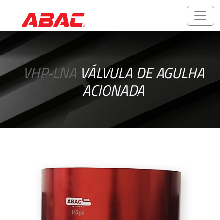
Catálogos
e
VHP-LNA
VÁLVULA DE AGULHA
Folhetos
ACIONADA
ABALOK/HPLOK
-
Conexões
para
Tubos
Acessórios
Rosqueados
-
Rosca