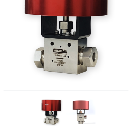
Cônica
Acessórios
Rosqueados
–
União
Cone-
Rosca
Controle
de
fluidos
GNC
/
GNV