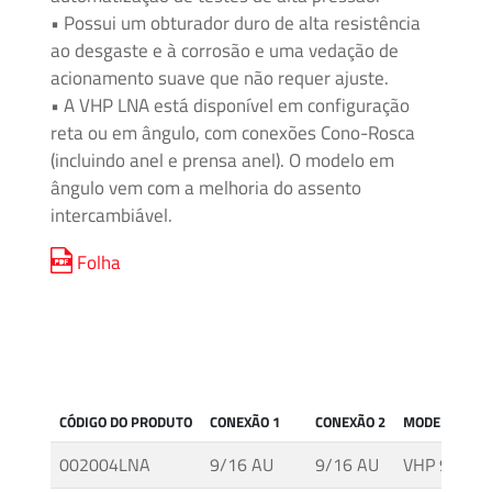
• Possui um obturador duro de alta resistência
Mídia
ao desgaste e à corrosão e uma vedação de
e
acionamento suave que não requer ajuste.
Alta
• A VHP LNA está disponível em configuração
Pressão
reta ou em ângulo, com conexões Cono-Rosca
–
(incluindo anel e prensa anel). O modelo em
Válvulas
ângulo vem com a melhoria do assento
e
intercambiável.
Acessórios
Folha
O'BRIEN
–
Sistemas
de
Isolamento
CÓDIGO DO PRODUTO
CONEXÃO 1
CONEXÃO 2
MODELO
Tubos
002004LNA
9/16 AU
9/16 AU
VHP 9H IT 
e