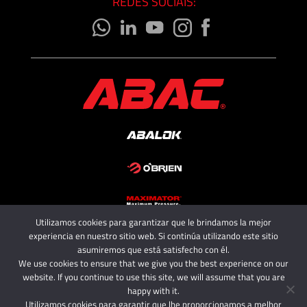
REDES SOCIAIS:
Utilizamos cookies para garantizar que le brindamos la mejor
Copyright 2025 - ABAC SRL
experiencia en nuestro sitio web. Si continúa utilizando este sitio
All rights reserved.
asumiremos que está satisfecho con él.
We use cookies to ensure that we give you the best experience on our
website. If you continue to use this site, we will assume that you are
happy with it.
Utilizamos cookies para garantir que lhe proporcionamos a melhor