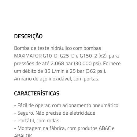
Mangueiras
para
Alta
Pressão
DESCRIÇÃO
Manifolds
Bomba de teste hidráulico com bombas
para
MAXIMATOR G10-D, G25-D e G150-2 (x2), para
Instrumentação
pressões de até 2.068 bar (30.000 psi). Fornece
um débito de 35 L/min a 25 bar (362 psi).
Média
Armário de aço inoxidável, com portas.
e
Alta
CARACTERÍSTICAS
Pressão
- Fácil de operar, com acionamento pneumático.
–
- Seguro. Não precisa de eletricidade.
Adaptadores
- Portátil, com rodas.
de
- Montagem na fábrica, com produtos ABAC e
Rosca
ABALOK.