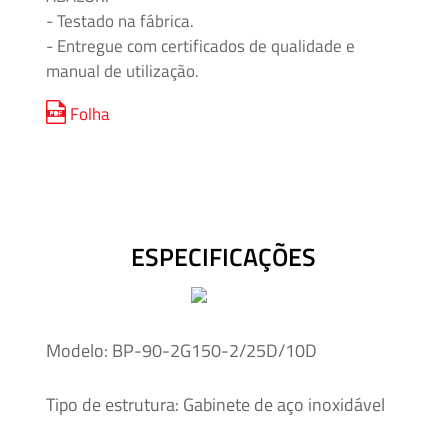
- Testado na fábrica.
Mídia
- Entregue com certificados de qualidade e
e
manual de utilização.
Alta
Pressão
Folha
–
Válvulas
e
Acessórios
ESPECIFICAÇÕES
O'BRIEN
–
Sistemas
de
Modelo: BP-90-2G150-2/25D/10D
Isolamento
Tipo de estrutura: Gabinete de aço inoxidável
Tubos
e