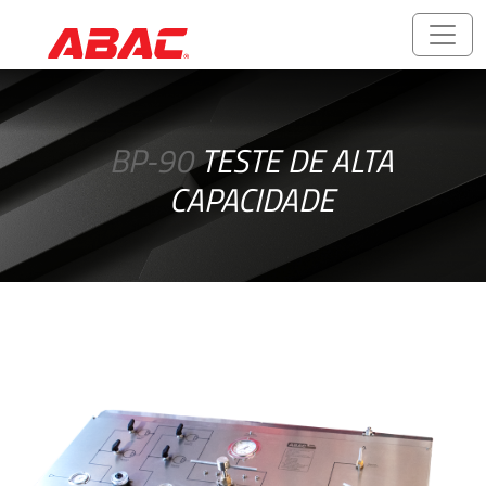
Catálogos
e
BP-90
TESTE DE ALTA
Folhetos
CAPACIDADE
ABALOK/HPLOK
-
Conexões
para
Tubos
Acessórios
Rosqueados
-
Rosca