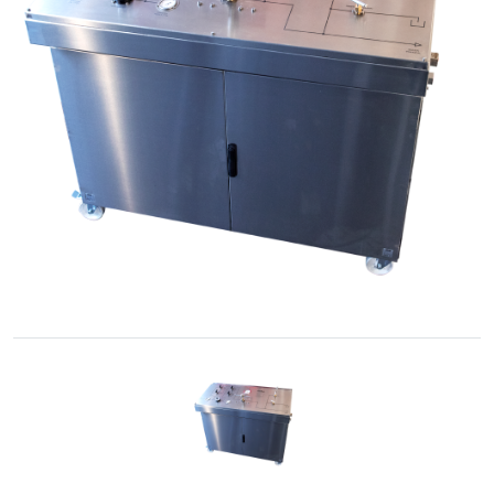
Cônica
Acessórios
Rosqueados
–
União
Cone-
Rosca
Controle
de
fluidos
GNC
/
GNV