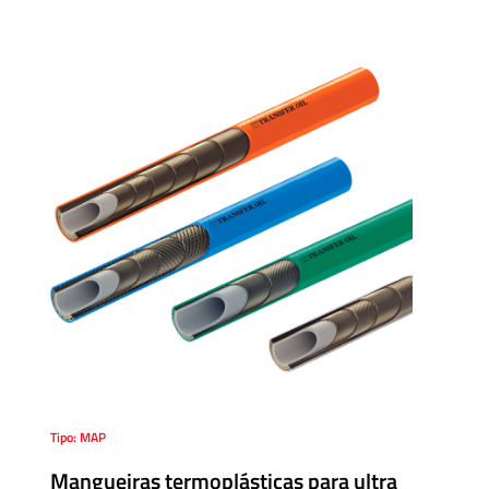
Acessórios
Unidades
Geradoras
de
Pressão
Válvulas
de
esfera
Válvulas
Manuais
Tipo: MAP
Mangueiras termoplásticas para ultra