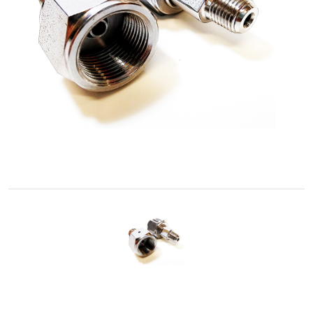
Cônica
Acessórios
Rosqueados
–
União
Cone-
Rosca
Controle
de
fluidos
GNC
/
GNV