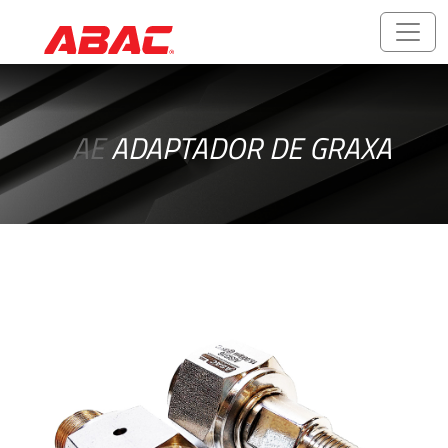
Catálogos
e
AE
ADAPTADOR DE GRAXA
Folhetos
ABALOK/HPLOK
-
Conexões
para
Tubos
Acessórios
Rosqueados
-
Rosca