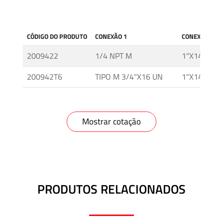
Mídia
e
CÓDIGO DO PRODUTO
CONEXÃO 1
CONEXÃO 2
Alta
Pressão
2009422
1/4 NPT M
1"X14 UNS
–
Válvulas
200942T6
TIPO M 3/4"X16 UN
1"X14 UNS
e
Acessórios
Mostrar cotação
O'BRIEN
–
Sistemas
de
Isolamento
PRODUTOS RELACIONADOS
Tubos
e