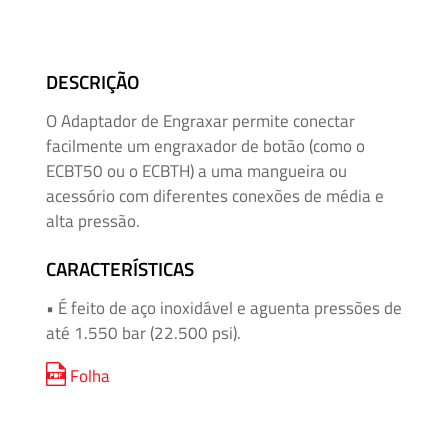
Mangueiras
para
Alta
DESCRIÇÃO
Pressão
O Adaptador de Engraxar permite conectar
Manifolds
facilmente um engraxador de botão (como o
para
ECBT50 ou o ECBTH) a uma mangueira ou
Instrumentação
acessório com diferentes conexões de média e
alta pressão.
Média
CARACTERÍSTICAS
e
Alta
• É feito de aço inoxidável e aguenta pressões de
Pressão
até 1.550 bar (22.500 psi).
–
Adaptadores
Folha
de
Rosca