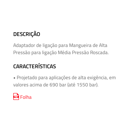
Mangueiras
para
Alta
Pressão
DESCRIÇÃO
Manifolds
Adaptador de ligação para Mangueira de Alta
para
Pressão para ligação Média Pressão Roscada.
Instrumentação
CARACTERÍSTICAS
Média
• Projetado para aplicações de alta exigência, em
e
valores acima de 690 bar (até 1550 bar).
Alta
Pressão
Folha
–
Adaptadores
de
Rosca