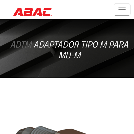
Catálogos
e
ADTM
ADAPTADOR TIPO M PARA
Folhetos
MU-M
ABALOK/HPLOK
-
Conexões
para
Tubos
Acessórios
Rosqueados
-
Rosca