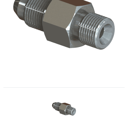
Cônica
Acessórios
Rosqueados
–
União
Cone-
Rosca
Controle
de
fluidos
GNC
/
GNV