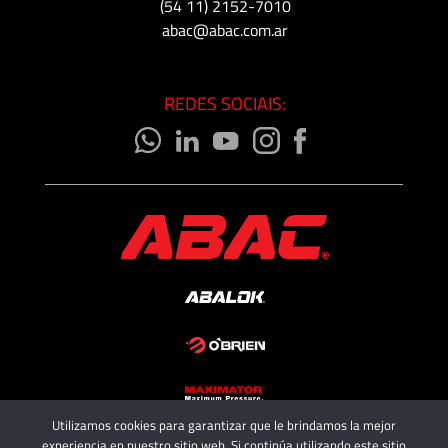
(54 11) 2152-7010
abac@abac.com.ar
REDES SOCIAIS:
Utilizamos cookies para garantizar que le brindamos la mejor
Copyright 2025 - ABAC SRL
experiencia en nuestro sitio web. Si continúa utilizando este sitio