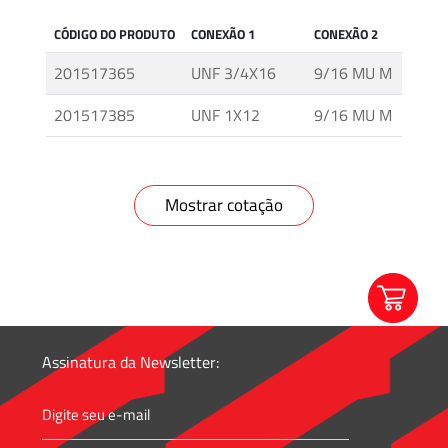
Mídia
CÓDIGO DO PRODUTO
CONEXÃO 1
CONEXÃO 2
MODEL
e
201517365
UNF 3/4X16
9/16 MU M
ADTM
Alta
Pressão
201517385
UNF 1X12
9/16 MU M
ADTM
–
Válvulas
e
Acessórios
Mostrar cotação
O'BRIEN
–
Sistemas
de
Isolamento
Assinatura da Newsletter:
Tubos
e