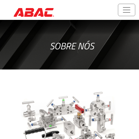
Catálogos
e
SOBRE NÓS
Folhetos
ABALOK/HPLOK
-
Conexões
para
Tubos
Acessórios
Rosqueados
-
Rosca