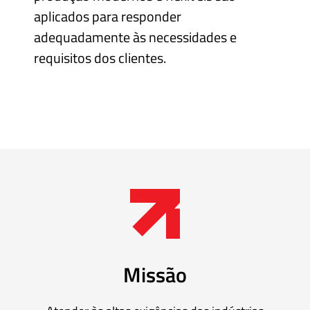
Mangueiras
aplicados para responder
para
adequadamente às necessidades e
Alta
requisitos dos clientes.
Pressão
Manifolds
para
Instrumentação
Média
e
Alta
Pressão
–
Adaptadores
Missão
de
Rosca