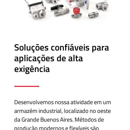
Cônica
Acessórios
Rosqueados
–
União
Soluções confiáveis para
Cone-
aplicações de alta
Rosca
exigência
Controle
de
fluidos
Desenvolvemos nossa atividade em um
GNC
armazém industrial, localizado no oeste
/
GNV
da Grande Buenos Aires. Métodos de
produção modernos e flexíveis são