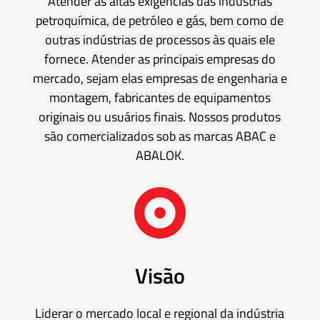
Atender às altas exigências das indústrias
petroquímica, de petróleo e gás, bem como de
Mídia
e
outras indústrias de processos às quais ele
Alta
fornece. Atender as principais empresas do
Pressão
mercado, sejam elas empresas de engenharia e
–
montagem, fabricantes de equipamentos
Válvulas
originais ou usuários finais. Nossos produtos
e
são comercializados sob as marcas ABAC e
Acessórios
ABALOK.
O'BRIEN
–
Sistemas
de
Isolamento
Visão
Tubos
e
Liderar o mercado local e regional da indústria