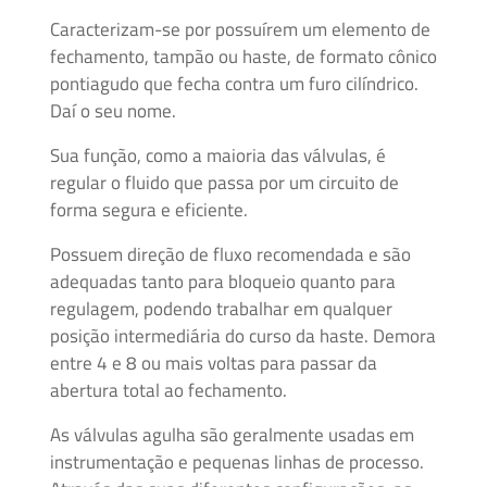
Cônica
Caracterizam-se por possuírem um elemento de
fechamento, tampão ou haste, de formato cônico
Acessórios
pontiagudo que fecha contra um furo cilíndrico.
Rosqueados
Daí o seu nome.
–
Sua função, como a maioria das válvulas, é
União
regular o fluido que passa por um circuito de
Cone-
Rosca
forma segura e eficiente.
Possuem direção de fluxo recomendada e são
Controle
adequadas tanto para bloqueio quanto para
de
regulagem, podendo trabalhar em qualquer
fluidos
posição intermediária do curso da haste. Demora
entre 4 e 8 ou mais voltas para passar da
GNC
abertura total ao fechamento.
/
As válvulas agulha são geralmente usadas em
GNV
instrumentação e pequenas linhas de processo.