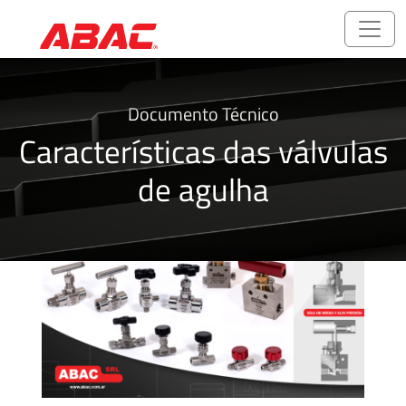
Catálogos
Documento Técnico
e
Características das válvulas
Folhetos
de agulha
ABALOK/HPLOK
-
Conexões
para
Tubos
Acessórios
Rosqueados
-
Rosca