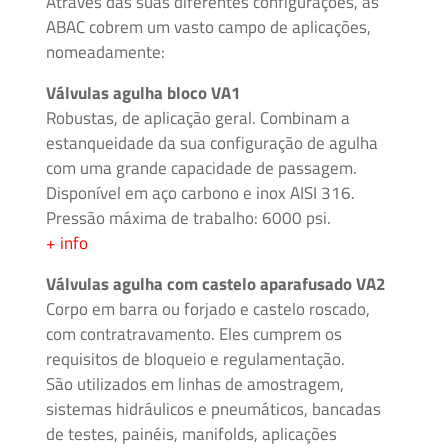
Através das suas diferentes configurações, as
Mangueiras
ABAC cobrem um vasto campo de aplicações,
para
nomeadamente:
Alta
Pressão
Válvulas agulha bloco VA1
Robustas, de aplicação geral. Combinam a
estanqueidade da sua configuração de agulha
Manifolds
com uma grande capacidade de passagem.
para
Instrumentação
Disponível em aço carbono e inox AISI 316.
Pressão máxima de trabalho: 6000 psi.
+ info
Média
e
Válvulas agulha com castelo aparafusado VA2
Alta
Corpo em barra ou forjado e castelo roscado,
Pressão
com contratravamento. Eles cumprem os
–
requisitos de bloqueio e regulamentação.
Adaptadores
São utilizados em linhas de amostragem,
de
sistemas hidráulicos e pneumáticos, bancadas
Rosca
de testes, painéis, manifolds, aplicações