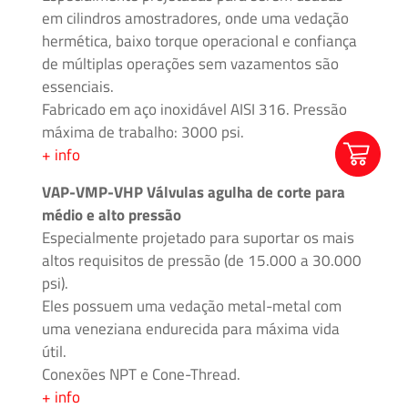
Acessórios
em cilindros amostradores, onde uma vedação
hermética, baixo torque operacional e confiança
Unidades
de múltiplas operações sem vazamentos são
Geradoras
essenciais.
de
Fabricado em aço inoxidável AISI 316. Pressão
Pressão
máxima de trabalho: 3000 psi.
+ info
Válvulas
VAP-VMP-VHP Válvulas agulha de corte para
de
médio e alto pressão
esfera
Especialmente projetado para suportar os mais
altos requisitos de pressão (de 15.000 a 30.000
Válvulas
psi).
Manuais
Eles possuem uma vedação metal-metal com
uma veneziana endurecida para máxima vida
útil.
Conexões NPT e Cone-Thread.
+ info